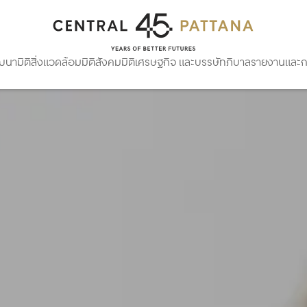
ัฒนา
มิติสิ่งแวดล้อม
มิติสังคม
มิติเศรษฐกิจ และบรรษัทภิบาล
รายงานและกา