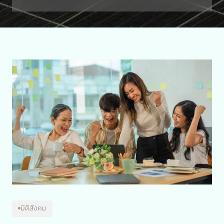
มิติสิ่งแวดล้อม
มิติสังคม
มิติสังคม