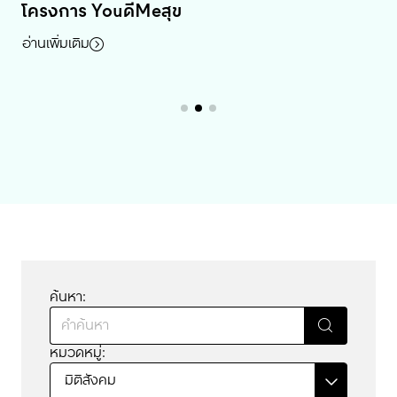
โครงการเซ็นทรัล โคราช
โครงการ YouดีMeสุข
Central Tham Give Blood Give Love
program
อ่านเพิ่มเติม
อ่านเพิ่มเติม
อ่านเพิ่มเติม
ค้นหา:
หมวดหมู่:
มิติสังคม